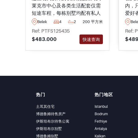
莱克市中心及各类生活配套仅需
内，
短途车程，每栋别墅均配有私人
爱好
游泳池和花园——作为该地区的
豪华
Belek
4
2
200 平方米
Bel
优选房源，强烈推荐实地参观。
离最
Ref: PTFS125435
Ref: 
的路
$483.000
$489
快速查询
热门
热门地区
土耳其住宅
Istanbul
博德鲁姆待售房产
Bodrum
伊斯坦布尔待售公寓
Fethiye
伊斯坦布尔别墅
Antalya
博德鲁姆别墅
Kalkan