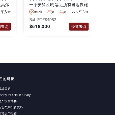
近高尔
一个安静区域,靠近所有当地设施
照豪
达当地
和设施,包括最近的海滩和半径2
花园
0 平方米
Belek
3
3
275 平方米
括传奇
公里以内的中心。.
便利
Be
Ref: PTFS4982
分钟
Ref
$518.000
速查询
快速查询
$51
用的链接
耳其国籍
perty for sale in turkey
地产投资博客
斯坦布尔投资技巧
耳其房产投资