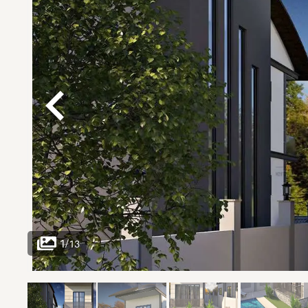
1
/
13