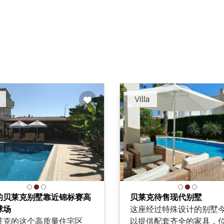
Villa
的贝莱克别墅靠近锦标赛高
贝莱克待售现代别墅
球场
这座经过特殊设计的别墅
莱克的这个高质量住宅区
以提供配套齐全的家具，