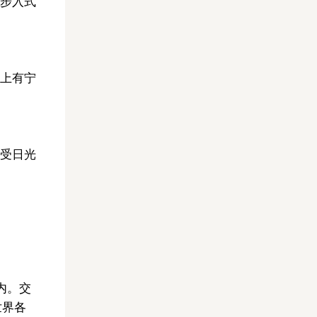
步入式
上有宁
受日光
内。交
世界各