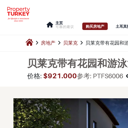
主页
购买房地产
土耳其
可靠的建议
房地产
贝莱克
贝莱克带有花园和
贝莱克带有花园和游泳
$921.000
价格:
参考: PTFS6006