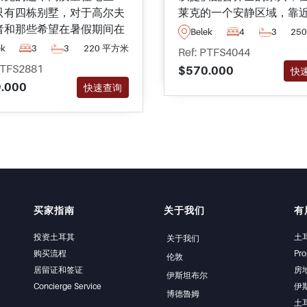
只有四栋别墅，对于高尔夫
莱克的一个安静区域，靠
者和那些希望在暑假期间在
夫球场，驱车轻松即可到
Belek
4
3
25
的环境中打工的人来说，距
的海滩和著名的地标，包
ek
3
3
220 平方米
Ref: PTFS4044
近的高尔夫球场只有几分钟
土地。
PTFS2881
$570.000
快
程。
.000
快速查询
买家指南
关于我们
有
投资土耳其
土
关于我们
购买流程
Pro
伦敦
居留证和签证
房
伊斯坦布尔
Concierge Service
伊
博德魯姆
土