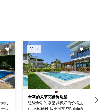
Villa
Vil
全新的贝莱克低价别墅
贝
今天可
这些全新的别墅以极好的价格提
墅
位于贝
供,不容错过,位于贝莱克Belek的
该