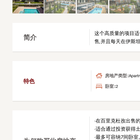
这个高质量的项目适
简介
售,并且每天在伊斯
房地产类型 :
Apart
特色
卧室 :
2
-在百里克杜孜出售
-适合通过投资获得
-最多可容纳7间卧室