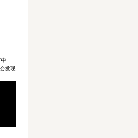
市中
您会发现