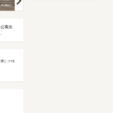
供公寓出
.
米）:
115