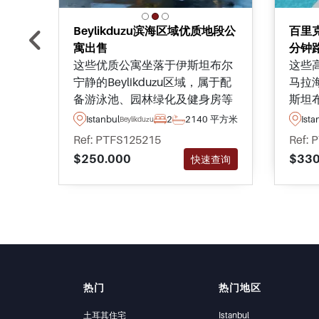
Beylikduzu滨海区域优质地段公
百里
寓出售
分钟
这些优质公寓坐落于伊斯坦布尔
这些
宁静的Beylikduzu区域，属于配
马拉
备游泳池、园林绿化及健身房等
斯坦
社交设施的高品质住宅区。
庭的
Istanbul
2
2
140 平方米
Ista
Beylikduzu
几分
Ref: PTFS125215
Ref: 
$250.000
$330
快速查询
热门
热门地区
土耳其住宅
Istanbul