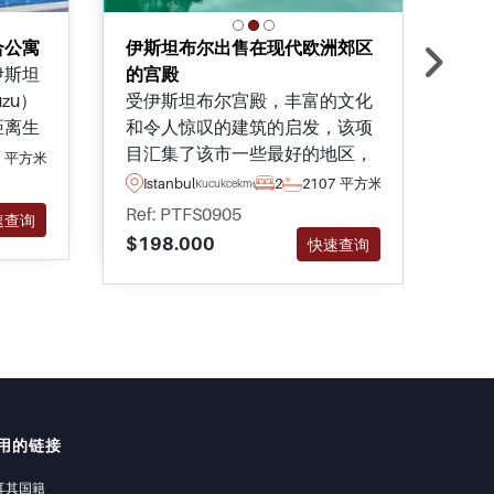
合公寓
伊斯坦布尔出售在现代欧洲郊区
卡
伊斯坦
的宫殿
华
zu）
受伊斯坦布尔宫殿，丰富的文化
豪
距离生
和令人惊叹的建筑的启发，该项
到
的路
目汇集了该市一些最好的地区，
丽景
0 平方米
象。
以惊人的价格提供了一系列令人
道
Istanbul
2
2
107 平方米
Is
Kucukcekmece
惊叹的博斯普鲁斯海域翻新别墅
心
Ref: PTFS0905
Ref
速查询
和公寓。 。
$198.000
快速查询
$21
用的链接
耳其国籍