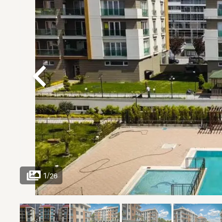
1
/
26