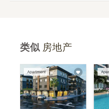
类似
房地产
Recommended
Apartment
Apa