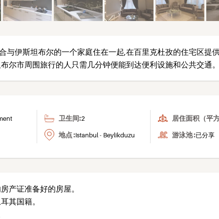
合与伊斯坦布尔的一个家庭住在一起,在百里克杜孜的住宅区提
坦布尔市周围旅行的人只需几分钟便能到达便利设施和公共交通。
卫生间:
居住面积（平方
ment
2
地点 :
游泳池 :
Istanbul - Beylikduzu
已分享
的房产证准备好的房屋。
土耳其国籍。
。