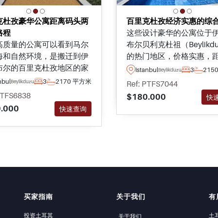
克杜孜豪华公寓距离码头两
百里克杜孜经济实惠的综
路程
这些设计豪华的公寓位于
高质量的公寓可以看到马尔
布尔贝利克杜祖（Beylikdu
海和自然环境，是搬迁到伊
的热门地区，价格实惠，
布尔的百里克杜孜地区的家
活设施和必需品仅几分钟
Istanbul
3
2
15
Beylikduzu
完美选择，离日常用品只有
程，是不可错过的出售对
nbul
3
2
170 平方米
Beylikduzu
Ref: PTFS7044
钟的路程。
PTFS6838
$180.000
快
.000
快速查询
买家指南
关于我们
有
投资土耳其
土
关于我们