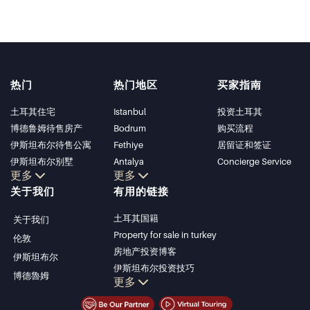
热门
热门地区
买家指南
土耳其住宅
Istanbul
投资土耳其
博德鲁姆待售房产
Bodrum
购买流程
伊斯坦布尔待售公寓
Fethiye
居留证和签证
伊斯坦布尔别墅
Antalya
Concierge Service
更多
更多
博德鲁姆别墅
Kalkan
关于我们
有用的链接
安塔利亚待售公寓
Alanya
安塔利亚住宅
Kas
土耳其国籍
关于我们
Bursa
Property for sale in turkey
伦敦
Gocek
房地产投资博客
伊斯坦布尔
Side
伊斯坦布尔投资技巧
博德魯姆
Kemer
更多
土耳其房产投资
Dalyan
伊斯坦布尔投资型房产