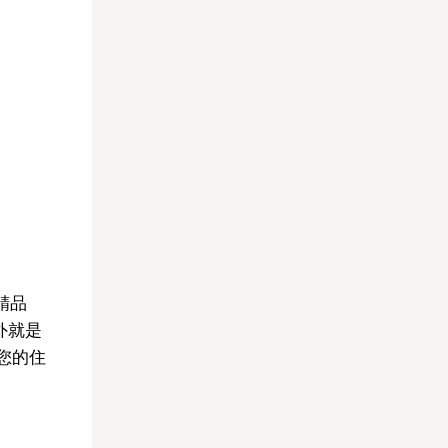
精品
外就是
您的住