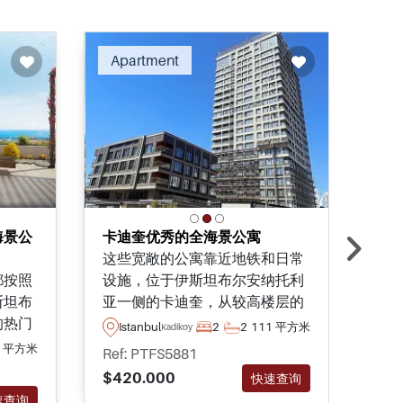
ended
Recommended
Apartment
Ap
海景公
卡迪奎优秀的全海景公寓
伊
这些宽敞的公寓靠近地铁和日常
园
都按照
设施，位于伊斯坦布尔安纳托利
这
斯坦布
亚一侧的卡迪奎，从较高楼层的
安
的热门
单位可以看到海景--今天就咨
（K
Istanbul
2
2
111 平方米
Kadikoy
可以享
询，以确保你的最佳价格。
站
9 平方米
Is
Ref: PTFS5881
各
Ref
$420.000
快速查询
$32
速查询