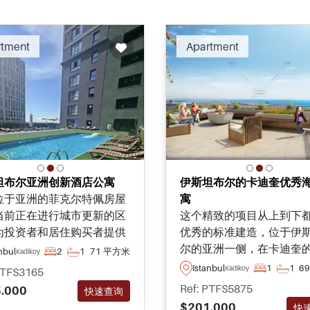
Recommended
Recomm
rtment
Apartment
坦布尔亚洲创新酒店公寓
伊斯坦布尔的卡迪奎优秀
位于亚洲的菲克尔特佩房屋
寓
当前正在进行城市更新的区
这个精致的项目从上到下
为投资者和居住购买者提供
优秀的标准建造，位于伊
有便利，包括供居民日常使
尔的亚洲一侧，在卡迪奎
nbul
2
1
71 平方米
Kadikoy
五星级社交和公共设施。
地区，从较高楼层的公寓
Istanbul
1
1
6
Kadikoy
PTFS3165
受到巨大的海景。
Ref: PTFS5875
.000
快速查询
$201.000
快