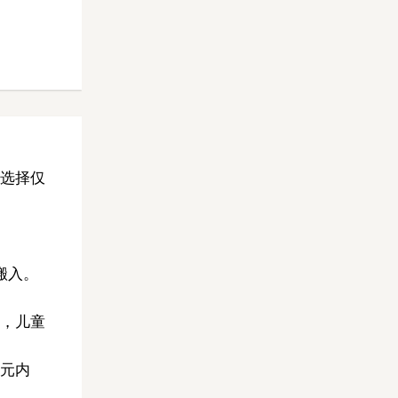
选择仅
搬入。
，儿童
元内