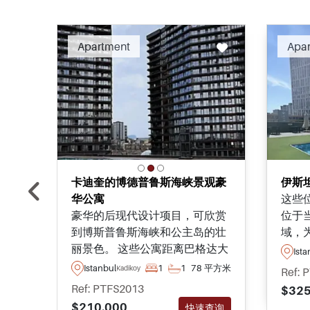
Recommended
Apartment
Apa
卡迪奎的博德普鲁斯海峡景观豪
伊斯
华公寓
这些
豪华的后现代设计项目，可欣赏
位于
到博斯普鲁斯海峡和公主岛的壮
域，
丽景色。 这些公寓距离巴格达大
了所
Ista
道仅数分钟路程，并设有购物中
用的
Istanbul
1
1
78 平方米
Kadikoy
Ref: 
心和更多其他设施。
Ref: PTFS2013
$325
$210.000
快速查询