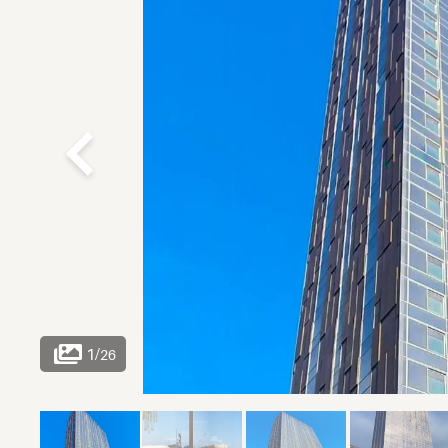
1
/
26