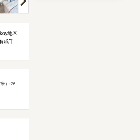
oy地区
里有成千
米）:
75