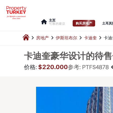
主页
购买房地产
土耳其
可靠的建议
房地产
伊斯坦布尔
卡迪奎
卡迪
卡迪奎豪华设计的待售
$220.000
价格:
参考: PTFS4878