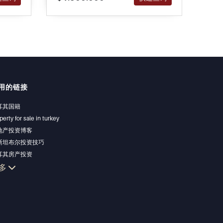
用的链接
耳其国籍
perty for sale in turkey
地产投资博客
斯坦布尔投资技巧
耳其房产投资
斯坦布尔投资型房产
多
掉您的房产
济型房产
滨房产
华房产