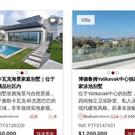
Recommended
Recomm
Villa
卡瓦克海景家庭别墅｜位于
博德鲁姆Yalikavak中心
精品社区内
家泳池别墅
别墅坐拥海景与自然景观，
位于Yalikavak中心的别
于雅勒卡瓦克·科尤恩巴巴的
四间独立卫浴卧室、私人
区域，非常值得实地参观。
现代建筑风格。距著名游
适合家庭居住，并符合申请
头、餐厅和便利设施仅几
rum
5
5
Bodrum
4
5
24
Yalikavak
Yalikavak
其投资入籍的条件。
程，尽享博德鲁姆海滨生
PTFS126329
Ref: PTFS147431
50.000
$1.200.000
快速查询
快