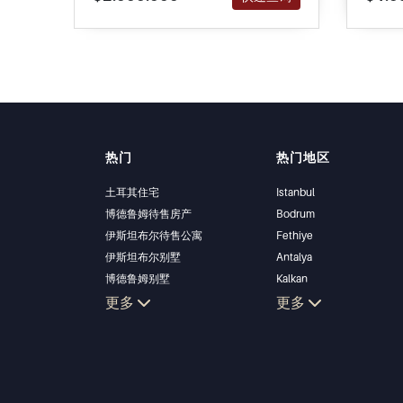
热门
热门地区
土耳其住宅
Istanbul
博德鲁姆待售房产
Bodrum
伊斯坦布尔待售公寓
Fethiye
伊斯坦布尔别墅
Antalya
博德鲁姆别墅
Kalkan
安塔利亚待售公寓
更多
Alanya
更多
安塔利亚住宅
Kas
Bursa
Gocek
Side