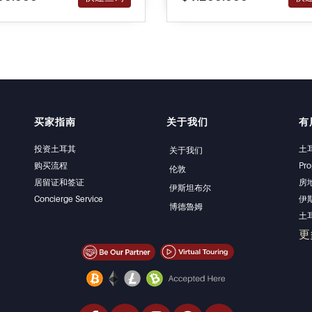
买家指南
关于我们
有
投资土耳其
土
关于我们
购买流程
Pro
伦敦
居留证和签证
房
伊斯坦布尔
Concierge Service
伊
博德魯姆
土
伊
更
卖
经
海
豪