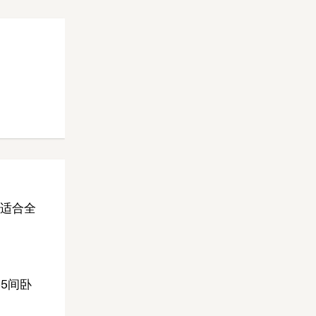
适合全
5间卧