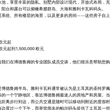
泳池，享受丰富的隐私。别墅内部设计现代，开放式布局，充
。阳台和露台可以俯瞰希腊群岛、大海和雅利卡瓦科码头。
暖系统、所有楼层的海景，以及更多的房间——这些房子自上
欧元起
欧元起到1,500,000
欧元
与我们在博德鲁姆的专业团队成员交谈，他们很乐意帮助您购
是博德鲁姆半岛。雅利卡瓦科通常被认为是土耳其的圣特罗佩
科的一个宁静地区，靠近博德鲁姆最迷人的房地产和房屋。当
短距离步行到达，而公共交通是随时可以移动到附近的度假村
海边度过一个下午，而举世闻名的帕尔码头提供了土耳其一些