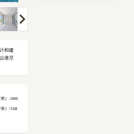
计和建
以便尽
） :
360
米）:
158