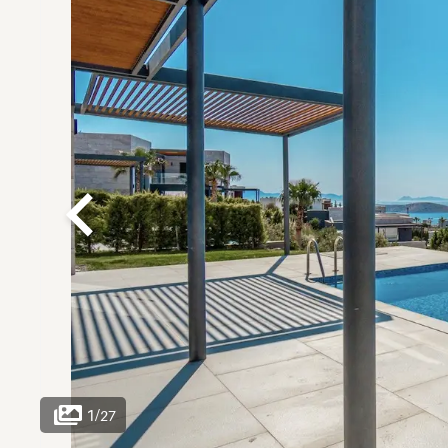
1
/
27