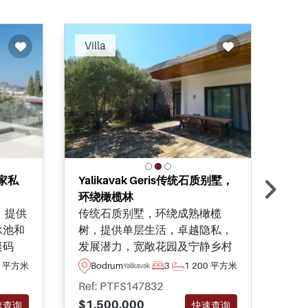
ended
Recommended
Villa
Vil
独家私
Yalikavak Geris传统石质别墅，
博德
环绕橄榄林
庭
墅，提供
传统石质别墅，环绕成熟橄榄
这
泳池和
树，提供单层生活，卓越隐私，
住
艇码
发展潜力，宽敞花园及宁静乡村
德鲁
分钟路
景观，距Yalikavak Marina仅数
卧
0 平方米
Bodrum
3
1
200 平方米
B
Yalikavak
活。
步之遥。
花
Ref: PTFS147832
Ref
$1.500.000
$1.
速查询
快速查询