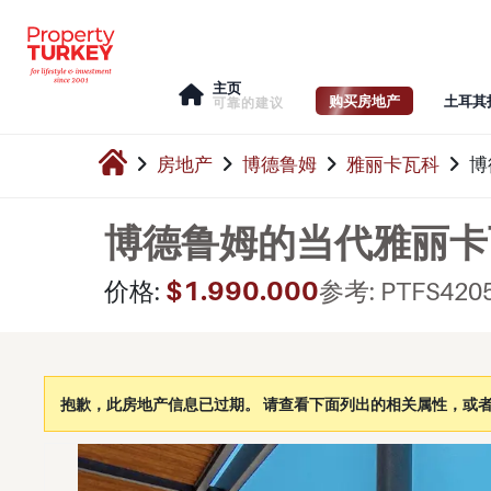
主页
购买房地产
土耳其
可靠的建议
房地产
博德鲁姆
雅丽卡瓦科
博
博德鲁姆的当代雅丽卡
$1.990.000
价格:
参考: PTFS420
抱歉，此房地产信息已过期。 请查看下面列出的相关属性，或