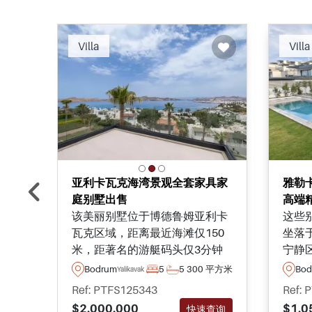
Recommended
Villa
Villa
亚利卡瓦克海湾景观全套家具家
雅勒
庭别墅出售
高端
该美丽别墅位于博德鲁姆亚利卡
这些
瓦克区域，距离最近海滩仅150
坐落
米，距著名的游艇码头仅3分钟
宁静
车程。别墅经过精心翻新，非常
项目
Bodrum
5
5
300 平方米
Bod
Yalikavak
适合家庭立即入住。
土耳
Ref: PTFS125343
Ref: 
$2.000.000
$1.0
快速查询