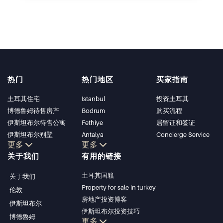
热门
热门地区
买家指南
土耳其住宅
Istanbul
投资土耳其
博德鲁姆待售房产
Bodrum
购买流程
伊斯坦布尔待售公寓
Fethiye
居留证和签证
伊斯坦布尔别墅
Antalya
Concierge Service
更多
更多
博德鲁姆别墅
Kalkan
关于我们
有用的链接
安塔利亚待售公寓
Alanya
安塔利亚住宅
Kas
土耳其国籍
关于我们
Bursa
Property for sale in turkey
伦敦
Gocek
房地产投资博客
伊斯坦布尔
Side
伊斯坦布尔投资技巧
博德魯姆
Kemer
更多