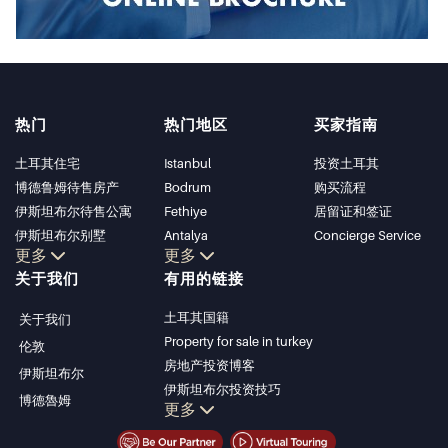
热门
热门地区
买家指南
土耳其住宅
Istanbul
投资土耳其
博德鲁姆待售房产
Bodrum
购买流程
伊斯坦布尔待售公寓
Fethiye
居留证和签证
伊斯坦布尔别墅
Antalya
Concierge Service
更多
更多
博德鲁姆别墅
Kalkan
关于我们
有用的链接
安塔利亚待售公寓
Alanya
安塔利亚住宅
Kas
土耳其国籍
关于我们
Bursa
Property for sale in turkey
伦敦
Gocek
房地产投资博客
伊斯坦布尔
Side
伊斯坦布尔投资技巧
博德魯姆
Kemer
更多
土耳其房产投资
Dalyan
伊斯坦布尔投资型房产