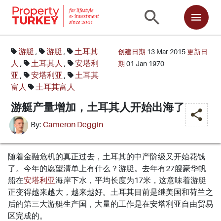
游艇
,
游艇
,
土耳其
创建日期
13 Mar 2015
更新日
人
,
土耳其人
,
安塔利
期
01 Jan 1970
亚
,
安塔利亚
,
土耳其
富人
土耳其富人
游艇产量增加，土耳其人开始出海了
By:
Cameron Deggin
随着金融危机的真正过去，土耳其的中产阶级又开始花钱
了。今年的愿望清单上有什么？游艇。去年有27艘豪华帆
船在
安塔利亚
海岸下水，平均长度为17米，这意味着游艇
正变得越来越大，越来越好。土耳其目前是继美国和荷兰之
后的第三大游艇生产国，大量的工作是在安塔利亚自由贸易
区完成的。