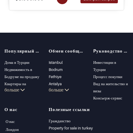
Популярный поиск
Обмен сообщениями
Pуководство покупателя
Дома в Турции
Istanbul
Инвестиции в
Недвижимость в
Bodrum
Турции
Бодруме на продажу
Fethiye
Процесс покупки
Квартиры на
Antalya
Вид на жительство и
больше
больше
продажу в Стамбуле
Kalkan
визы
Виллы в Стамбуле
Alanya
Консьерж-сервис
Виллы в Бодруме
Kas
О нас
Полезные ссылки
Квартиры на
Bursa
продажу в Анталии
Gocek
Гражданство
О нас
Дома в Анталии
Side
Property for sale in turkey
Лондон