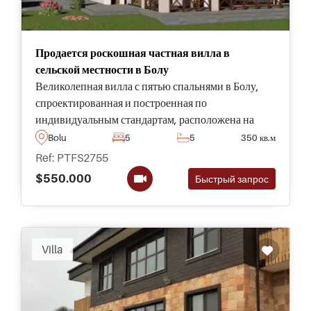
Продается роскошная частная вилла в
сельской местности в Болу
Великолепная вилла с пятью спальнями в Болу,
спроектированная и построенная по
индивидуальным стандартам, расположена на
огромном участке площадью 8,000 м2 и
Bolu
5
5
350 кв.м
обеспечивает полную конфиденциальность для
Ref: PTFS2755
тех, кто хочет сбежать от городской суеты в одни
$550.000
Быстрый запрос
из самых красивых мест во всей Турции.
Villa