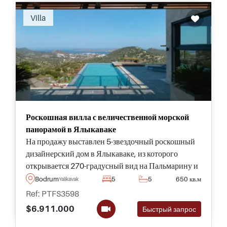
Villa
Роскошная вилла с величественной морской
панорамой в Ялыкаваке
На продажу выставлен 5-звездочный роскошный
дизайнерский дом в Ялыкаваке, из которого
открывается 270-градусный вид на Пальмарину и
море. Идеальный для элитной жизни в Бодруме,
Bodrum
5
5
650 кв.м
Yalikavak
этот дом гарантирует полностью приватный образ
Ref: PTFS3598
жизни в Турции.
$6.911.000
Быстрый запрос