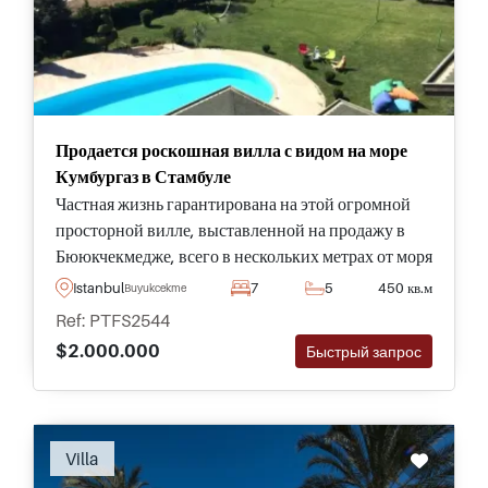
Продается роскошная вилла с видом на море
Кумбургаз в Стамбуле
Частная жизнь гарантирована на этой огромной
просторной вилле, выставленной на продажу в
Бююкчекмедже, всего в нескольких метрах от моря
с потрясающим видом на океан и за его пределы –
Istanbul
7
5
450 кв.м
Buyukcekmece
это дом для тех, кто ищет самое лучшее в
Ref: PTFS2544
Стамбуле.
$2.000.000
Быстрый запрос
Villa