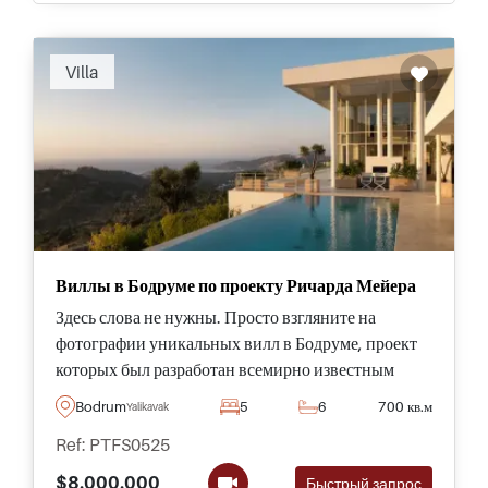
Recommended
Villa
Виллы в Бодруме по проекту Ричарда Мейера
Здесь слова не нужны. Просто взгляните на
фотографии уникальных вилл в Бодруме, проект
которых был разработан всемирно известным
архитектором Ричардом Мейером, и представьте
Bodrum
5
6
700 кв.м
Yalikavak
себя владельцем одной из них. Редкая
Ref: PTFS0525
возможность приобрести знаковую недвижимость
в Турции от архитектора с мировым именем.
$8.000.000
Быстрый запрос