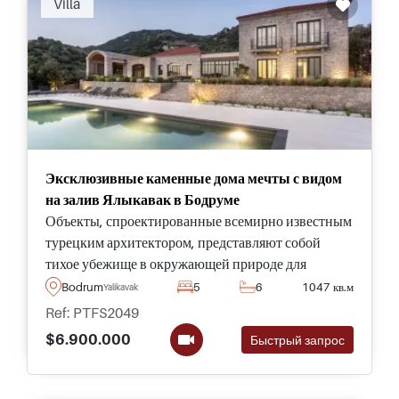
Villa
Эксклюзивные каменные дома мечты с видом
на залив Ялыкавак в Бодруме
Объекты, спроектированные всемирно известным
турецким архитектором, представляют собой
тихое убежище в окружающей природе для
полностью приватного образа жизни в Бодруме, а
Bodrum
5
6
1047 кв.м
Yalikavak
также великолепный вид на залив Ялыкавак.
Ref: PTFS2049
$6.900.000
Быстрый запрос