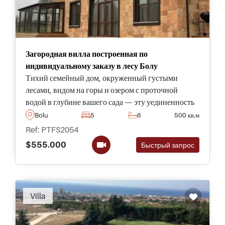
Загородная вилла построенная по
индивидуальному заказу в лесу Болу
Тихий семейный дом, окруженный густыми
лесами, видом на горы и озером с проточной
водой в глубине вашего сада — эту уединенность
и естественную обстановку можно найти только в
Bolu
5
6
500 кв.м
одном месте: Болу в Турции.
Ref: PTFS2054
$555.000
Быстрый запрос
Villa