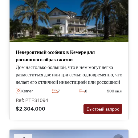
Невероятный особняк в Кемере для
роскошного образа жизни
Дом настолько большой, что в нем могут легко
разместиться две или три семьи одновременно, что
делает его отличной инвестицией или роскошной
виллой для тех, кто ищет престижный дом в
Kemer
7
8
500 кв.м
Кемере. Если вы ищете роскошный образ жизни
Ref: PTFS1094
высокого класса среди элиты - это предложение
$2.304.000
Быстрый запрос
вполне может подойти вам.
Recommended