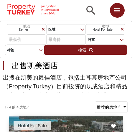
地点
类型
区域
Kemer
Hotel-For-Sale
卧室
搜索
标签
出售凯美酒店
出搜在凯美的最佳酒店，包括土耳其房地产公司
（Property Turkey）目前投资的现成酒店和精品
酒店，为游客和客人找到了一家利润长期优厚、
设施优越的酒店业务。如果您在寻找投资各类酒
推荐的房地产
1 - 4 的 4 房地产
店，请立即致电或与我们联系。
Hotel For Sale