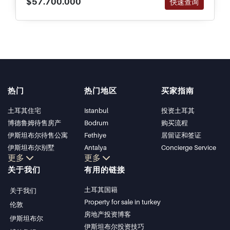
$57.700.000
快速查询
热门
热门地区
买家指南
土耳其住宅
Istanbul
投资土耳其
博德鲁姆待售房产
Bodrum
购买流程
伊斯坦布尔待售公寓
Fethiye
居留证和签证
伊斯坦布尔别墅
Antalya
Concierge Service
更多
更多
博德鲁姆别墅
Kalkan
关于我们
有用的链接
安塔利亚待售公寓
Alanya
安塔利亚住宅
Kas
土耳其国籍
关于我们
Bursa
Property for sale in turkey
伦敦
Gocek
房地产投资博客
伊斯坦布尔
Side
伊斯坦布尔投资技巧