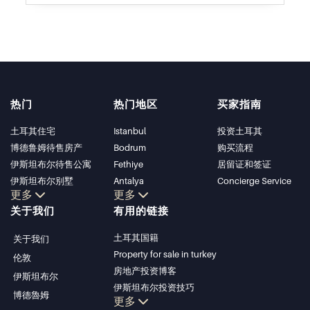
热门
热门地区
买家指南
土耳其住宅
Istanbul
投资土耳其
博德鲁姆待售房产
Bodrum
购买流程
伊斯坦布尔待售公寓
Fethiye
居留证和签证
伊斯坦布尔别墅
Antalya
Concierge Service
更多
更多
博德鲁姆别墅
Kalkan
关于我们
有用的链接
安塔利亚待售公寓
Alanya
安塔利亚住宅
Kas
土耳其国籍
关于我们
Bursa
Property for sale in turkey
伦敦
Gocek
房地产投资博客
伊斯坦布尔
Side
伊斯坦布尔投资技巧
博德魯姆
Kemer
更多
土耳其房产投资