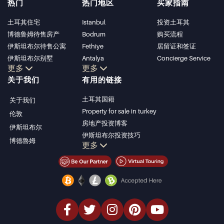
热门
热门地区
买家指南
土耳其住宅
Istanbul
投资土耳其
博德鲁姆待售房产
Bodrum
购买流程
伊斯坦布尔待售公寓
Fethiye
居留证和签证
伊斯坦布尔别墅
Antalya
Concierge Service
更多
更多
博德鲁姆别墅
Kalkan
关于我们
有用的链接
安塔利亚待售公寓
Alanya
安塔利亚住宅
Kas
土耳其国籍
关于我们
Bursa
Property for sale in turkey
伦敦
Gocek
房地产投资博客
伊斯坦布尔
Side
伊斯坦布尔投资技巧
博德魯姆
Kemer
更多
土耳其房产投资
Dalyan
伊斯坦布尔投资型房产
Izmir
卖掉您的房产
Belek
经济型房产
海滨房产
豪华房产
投资型房产