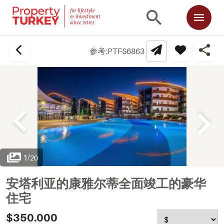
参考:
PTFS6863
1
/
20
安塔利亚的康雅尔蒂全面竣工的豪华
住宅
$350.000