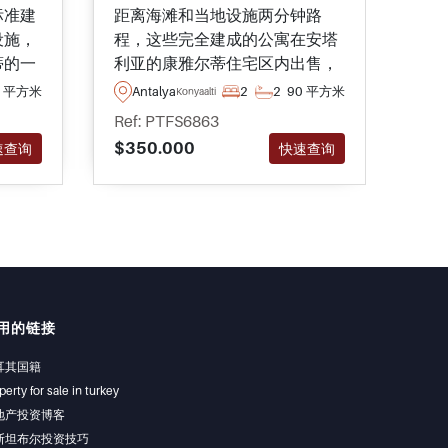
标准建
距离海滩和当地设施两分钟路
这
设施，
程，这些完全建成的公寓在安塔
居
蒂的一
利亚的康雅尔蒂住宅区内出售，
区
列共享
可以使用一个游泳池和其他社会
配
2 平方米
Antalya
2
2
90 平方米
An
Konyaalti
设施。
施
Ref: PTFS6863
Ref
$350.000
$49
速查询
快速查询
用的链接
耳其国籍
perty for sale in turkey
地产投资博客
斯坦布尔投资技巧