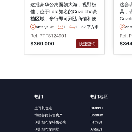
这批豪华公寓面朝大海，视野极
这套
佳，位于Lara知名的Guzeloba高
具，
档区域，步行即可到达商铺和便
Guz
利设施，即刻可购买。
海滩
Antalya
1
1
57 平方米
Ant
Lara
售。
Ref: PTFS124901
Ref: 
$369.000
$364
快速查询
热门
热门地区
土耳其住宅
Istanbul
博德鲁姆待售房产
Bodrum
伊斯坦布尔待售公寓
Fethiye
伊斯坦布尔别墅
Antalya