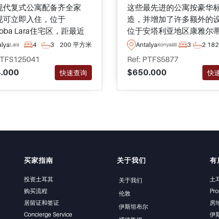
现代复式公寓配备齐全家
这些最先进的公寓按豪华
现可立即入住，位于
造，并增加了许多额外的
eloba Lara住宅区，距最近
位于安塔利亚地区康雅尔
仅几分钟步行路程，现正出
个住宅区，可以使用一系
alya
4
3
200 平方米
Antalya
3
2
18
Lara
Konyaalti
设施，包括一个游泳池。
PTFS125041
Ref: PTFS5877
.000
$650.000
快速查询
快
买家指南
关于我们
有
投资土耳其
土
关于我们
购买流程
Pro
伦敦
居留证和签证
房
伊斯坦布尔
Concierge Service
伊