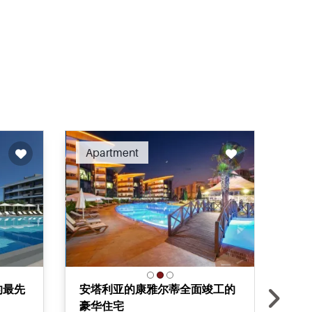
ended
Recommended
Apartment
Ap
的最先
安塔利亚的康雅尔蒂全面竣工的
已
豪华住宅
滩