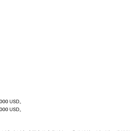
000
USD。
000
USD。