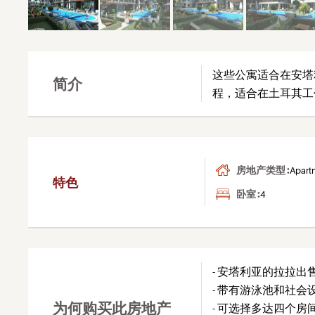
这些公寓适合在安塔
简介
程，适合在土耳其工
房地产类型 :
Apart
特色
卧室 :
4
- 安塔利亚的拉拉出
- 带有游泳池和社
为何购买此房地产
- 可选择多达四个房