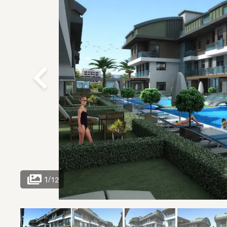
1
/
12