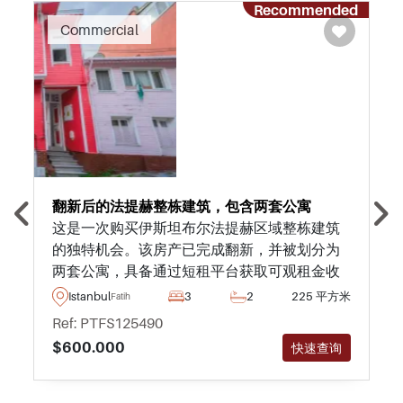
Recommended
Commercial
翻新后的法提赫整栋建筑，包含两套公寓
这是一次购买伊斯坦布尔法提赫区域整栋建筑
的独特机会。该房产已完成翻新，并被划分为
两套公寓，具备通过短租平台获取可观租金收
益的巨大潜力。
Istanbul
3
2
225 平方米
Fatih
Ref: PTFS125490
$600.000
快速查询