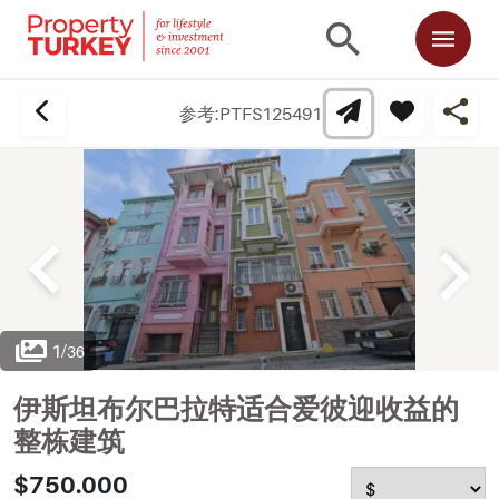
参考:
PTFS125491
1
/
36
伊斯坦布尔巴拉特适合爱彼迎收益的
整栋建筑
$750.000