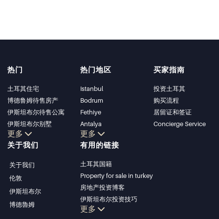
热门
热门地区
买家指南
土耳其住宅
Istanbul
投资土耳其
博德鲁姆待售房产
Bodrum
购买流程
伊斯坦布尔待售公寓
Fethiye
居留证和签证
伊斯坦布尔别墅
Antalya
Concierge Service
更多
更多
博德鲁姆别墅
Kalkan
关于我们
有用的链接
安塔利亚待售公寓
Alanya
安塔利亚住宅
Kas
土耳其国籍
关于我们
Bursa
Property for sale in turkey
伦敦
Gocek
房地产投资博客
伊斯坦布尔
Side
伊斯坦布尔投资技巧
博德魯姆
Kemer
更多
土耳其房产投资
Dalyan