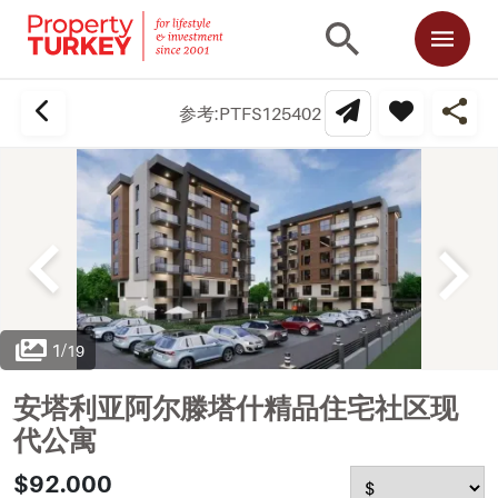
参考:
PTFS125402
1
/
19
安塔利亚阿尔滕塔什精品住宅社区现
代公寓
$92.000