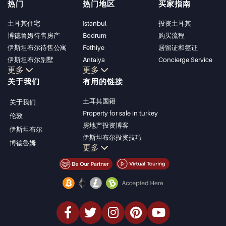
热门
热门地区
买家指南
土耳其住宅
Istanbul
投资土耳其
博德鲁姆待售房产
Bodrum
购买流程
伊斯坦布尔待售公寓
Fethiye
居留证和签证
伊斯坦布尔别墅
Antalya
Concierge Service
更多
更多
博德鲁姆别墅
Kalkan
关于我们
有用的链接
安塔利亚待售公寓
Alanya
安塔利亚住宅
Kas
土耳其国籍
关于我们
Bursa
Property for sale in turkey
伦敦
Gocek
房地产投资博客
伊斯坦布尔
Side
伊斯坦布尔投资技巧
博德魯姆
Kemer
更多
土耳其房产投资
Dalyan
伊斯坦布尔投资型房产
Izmir
卖掉您的房产
Belek
经济型房产
海滨房产
豪华房产
投资型房产