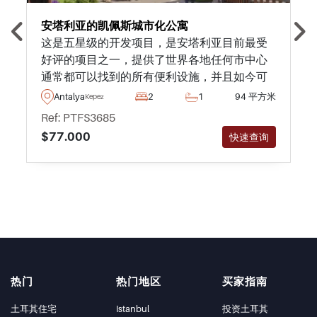
安塔利亚的凯佩斯城市化公寓
这是五星级的开发项目，是安塔利亚目前最受
好评的项目之一，提供了世界各地任何市中心
通常都可以找到的所有便利设施，并且如今可
以选择优惠的付款计划来购买物业。
Antalya
2
1
94 平方米
Kepez
Ref: PTFS3685
$77.000
快速查询
热门
热门地区
买家指南
土耳其住宅
Istanbul
投资土耳其