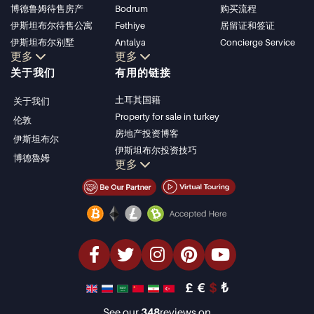
博德鲁姆待售房产
Bodrum
购买流程
伊斯坦布尔待售公寓
Fethiye
居留证和签证
伊斯坦布尔别墅
Antalya
Concierge Service
更多
更多
博德鲁姆别墅
Kalkan
关于我们
有用的链接
安塔利亚待售公寓
Alanya
安塔利亚住宅
Kas
土耳其国籍
关于我们
Bursa
Property for sale in turkey
伦敦
Gocek
房地产投资博客
伊斯坦布尔
Side
伊斯坦布尔投资技巧
博德魯姆
Kemer
更多
土耳其房产投资
Dalyan
伊斯坦布尔投资型房产
Izmir
卖掉您的房产
Belek
经济型房产
海滨房产
豪华房产
投资型房产
设计与建造
£
€
$
₺
See our
348
reviews on