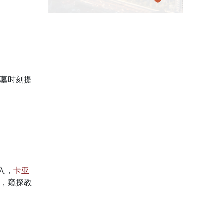
墓时刻提
入，
卡亚
，窥探教