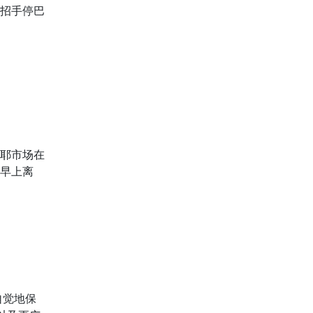
招手停巴
耶市场在
早上离
自觉地保