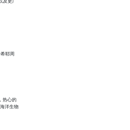
以及更广
特希耶周
，热心的
海洋生物