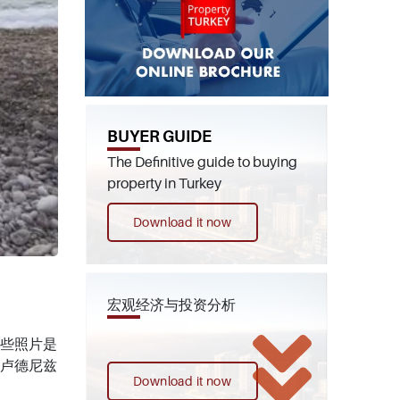
BUYER GUIDE
The Definitive guide to buying
property in Turkey
Download it now
宏观经济与投资分析
这些照片是
卢德尼兹
Download it now