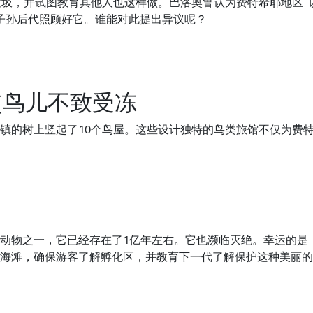
圾，并试图教育其他人也这样做。巴洛奥鲁认为费特希耶地区--
为子孙后代照顾好它。谁能对此提出异议呢？
使鸟儿不致受冻
镇的树上竖起了10个鸟屋。这些设计独特的鸟类旅馆不仅为费
动物之一，它已经存在了1亿年左右。它也濒临灭绝。幸运的是
海滩，确保游客了解孵化区，并教育下一代了解保护这种美丽的