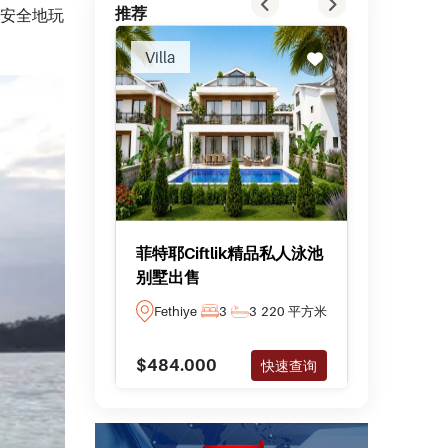
推荐
安全地玩
Villa
Villa
菲特耶Ciftlik精品私人泳池
Datc
别墅出售
店
Fethiye
3
3
220 平方米
Datca
$484.000
$2.184
快速查询