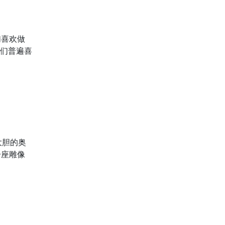
们喜欢做
们普遍喜
大胆的奥
一座雕像