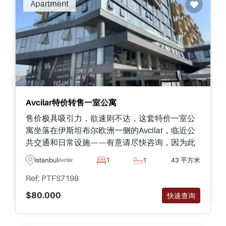
Apartment
Avcilar特价转售一室公寓
售价极具吸引力，欲速则不达，这套特价一室公
寓坐落在伊斯坦布尔欧洲一侧的Avcilar，临近公
共交通和日常设施——有意请尽快咨询，因为此
房源不容错过。
Istanbul
1
1
43 平方米
Avcilar
Ref: PTFS7198
$80.000
快速查询