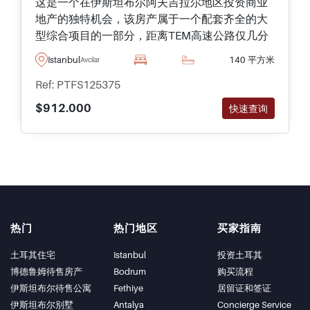
这是一个在伊斯坦布尔阿夫吉拉尔地区投资商业
地产的独特机会，该房产属于一个配套齐全的大
型综合项目的一部分，距离TEM高速公路仅几分
钟路程，交通十分便利。
Istanbul
140 平方米
Avcilar
Ref: PTFS125375
$912.000
快速查询
热门
热门地区
买家指南
土耳其住宅
Istanbul
投资土耳其
博德鲁姆待售房产
Bodrum
购买流程
伊斯坦布尔待售公寓
Fethiye
居留证和签证
伊斯坦布尔别墅
Antalya
Concierge Service