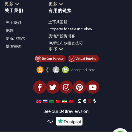
更多
更多
博德鲁姆别墅
Kalkan
关于我们
有用的链接
安塔利亚待售公寓
Alanya
安塔利亚住宅
Kas
土耳其国籍
关于我们
Bursa
Property for sale in turkey
伦敦
Gocek
房地产投资博客
伊斯坦布尔
Side
伊斯坦布尔投资技巧
博德魯姆
Kemer
更多
土耳其房产投资
Dalyan
伊斯坦布尔投资型房产
Izmir
卖掉您的房产
Belek
经济型房产
海滨房产
豪华房产
投资型房产
设计与建造
£
€
$
₺
See our
348
reviews on
4.7