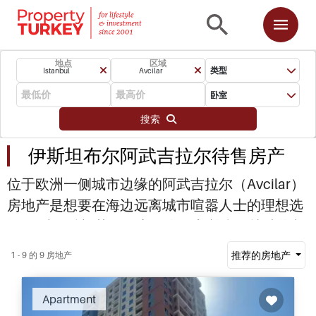
地点
区域
类型
Istanbul
Avcilar
卧室
搜索
伊斯坦布尔阿武吉拉尔待售房产
位于欧洲一侧城市边缘的阿武吉拉尔（Avcilar）
房地产是想要在海边远离城市喧嚣人士的理想选
择。 对于希望获得稳定租金收入并利用快速增长
的伊斯坦布尔房地产市场的买家来说，阿武吉拉
推荐的房地产
1 - 9 的 9 房地产
尔的物业是理想的投资选择。 联系我们以了解有
关阿武吉拉尔的更多信息。
Apartment