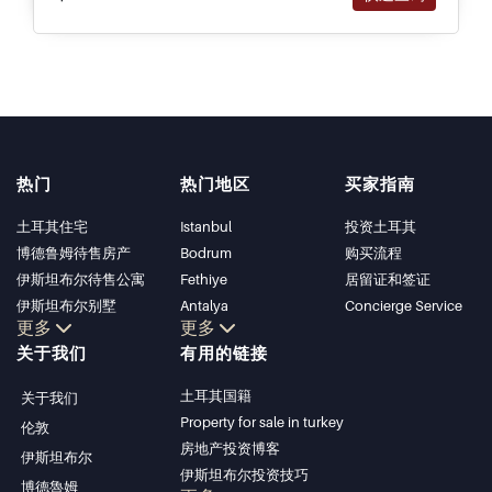
热门
热门地区
买家指南
土耳其住宅
Istanbul
投资土耳其
博德鲁姆待售房产
Bodrum
购买流程
伊斯坦布尔待售公寓
Fethiye
居留证和签证
伊斯坦布尔别墅
Antalya
Concierge Service
更多
更多
博德鲁姆别墅
Kalkan
关于我们
有用的链接
安塔利亚待售公寓
Alanya
安塔利亚住宅
Kas
土耳其国籍
关于我们
Bursa
Property for sale in turkey
伦敦
Gocek
房地产投资博客
伊斯坦布尔
Side
伊斯坦布尔投资技巧
博德魯姆
Kemer