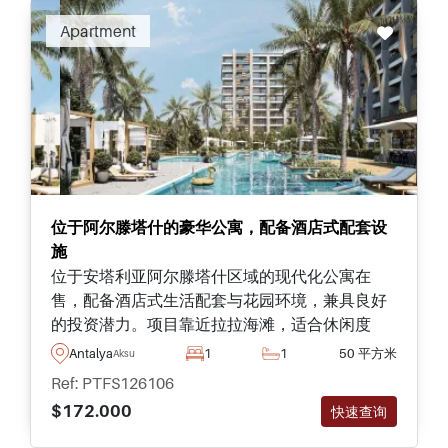
Apartment
位于阿尔滕塔什的豪华公寓，配备酒店式配套设
施
位于安塔利亚阿尔滕塔什区域的现代化公寓在
售，配备酒店式生活配套与花园环境，兼具良好
的投资潜力。项目靠近拉拉海滩，适合休闲度
假，同时邻近机场，交通连接便捷，出行十分方
Antalya
1
1
50 平方米
Aksu
便。
Ref: PTFS126106
$172.000
快速查询