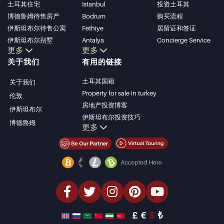
土耳其住宅
Istanbul
投资土耳其
博德鲁姆待售房产
Bodrum
购买流程
伊斯坦布尔待售公寓
Fethiye
居留证和签证
伊斯坦布尔别墅
Antalya
Concierge Service
更多
更多
博德鲁姆别墅
Kalkan
关于我们
有用的链接
安塔利亚待售公寓
Alanya
安塔利亚住宅
Kas
土耳其国籍
关于我们
Bursa
Property for sale in turkey
伦敦
Gocek
房地产投资博客
伊斯坦布尔
Side
伊斯坦布尔投资技巧
博德魯姆
Kemer
更多
土耳其房产投资
Dalyan
伊斯坦布尔投资型房产
Izmir
卖掉您的房产
Belek
经济型房产
海滨房产
豪华房产
投资型房产
设计与建造
£
€
$
₺