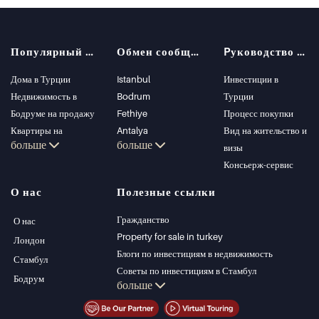
Популярный поиск
Обмен сообщениями
Pуководство покупателя
Дома в Турции
Istanbul
Инвестиции в
Недвижимость в
Bodrum
Турции
Бодруме на продажу
Fethiye
Процесс покупки
Квартиры на
Antalya
Вид на жительство и
больше
больше
продажу в Стамбуле
Kalkan
визы
Виллы в Стамбуле
Alanya
Консьерж-сервис
Виллы в Бодруме
Kas
О нас
Полезные ссылки
Квартиры на
Bursa
продажу в Анталии
Gocek
Гражданство
О нас
Дома в Анталии
Side
Property for sale in turkey
Лондон
Kemer
Блоги по инвестициям в недвижимость
Стамбул
Dalyan
Советы по инвестициям в Стамбул
Бодрум
больше
Izmir
Управление PT
Belek
Стамбул Инвестиции Недвижимость