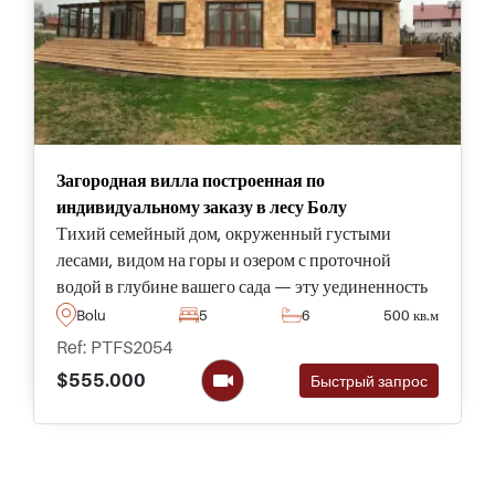
Загородная вилла построенная по
индивидуальному заказу в лесу Болу
Тихий семейный дом, окруженный густыми
лесами, видом на горы и озером с проточной
водой в глубине вашего сада — эту уединенность
и естественную обстановку можно найти только в
Bolu
5
6
500 кв.м
одном месте: Болу в Турции.
Ref: PTFS2054
$555.000
Быстрый запрос