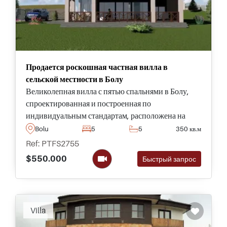
Продается роскошная частная вилла в
сельской местности в Болу
Великолепная вилла с пятью спальнями в Болу,
спроектированная и построенная по
индивидуальным стандартам, расположена на
огромном участке площадью 8,000 м2 и
Bolu
5
5
350 кв.м
обеспечивает полную конфиденциальность для
Ref: PTFS2755
тех, кто хочет сбежать от городской суеты в одни
$550.000
Быстрый запрос
из самых красивых мест во всей Турции.
Villa