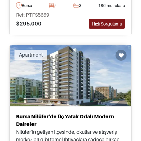
kullanım alanları ile donatılmıştır.
Bursa
4
3
186 metrekare
Ref: PTFS5669
$295.000
Hızlı Sorgulama
Apartment
Bursa Nilüfer'de Üç Yatak Odalı Modern
Daireler
Nilüfer'in gelişen ilçesinde, okullar ve alışveriş
merkezleri gibi temel ihtiyaçlara sadece birkaç