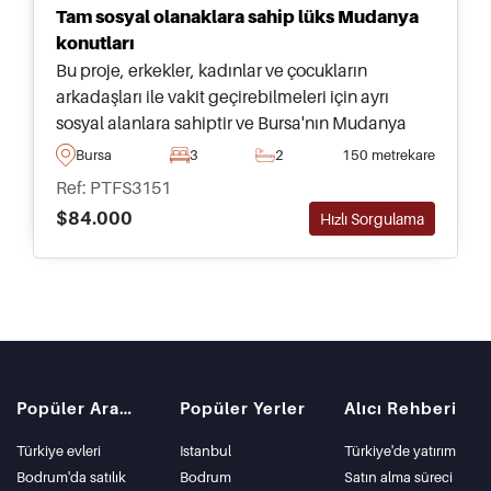
Tam sosyal olanaklara sahip lüks Mudanya
konutları
Bu proje, erkekler, kadınlar ve çocukların
arkadaşları ile vakit geçirebilmeleri için ayrı
sosyal alanlara sahiptir ve Bursa'nın Mudanya
bölgesinde yer alır; geniş teraslardan muhteşem
Bursa
3
2
150 metrekare
manzaralar sunar ve beş yatak odasına kadar
Ref: PTFS3151
daire seçenekleri mevcuttur.
$84.000
Hızlı Sorgulama
Popüler Aramalar
Popüler Yerler
Alıcı Rehberi
Türkiye evleri
Istanbul
Türkiye'de yatırım
Bodrum'da satılık
Bodrum
Satın alma süreci