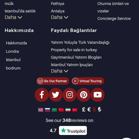
mülk
Fethiye
Oturma izinleri ve
İstanbul'da satılık
Antalya
vizeler
Daha
Daha
daire
Kalkan
Concierge Service
İstanbul Villaları
Alanya
Hakkımızda
Faydalı Bağlantılar
Bodrum Villası
Kas
Antalya'da satılık
Bursa
Yatırım Yoluyla Türk Vatandaşlığı
Hakkımızda
daire
Gocek
Property for sale in turkey
Londra
Antalya evleri
Side
Gayrimenkul Yatırım Blogları
İstanbul
Kemer
İstanbul Yatırım İpuçları
bodrum
Daha
Dalyan
PropertyTurkey TV
Izmir
İstanbul Yatırım Gayrimenkulleri
Belek
Mülkünüzü Satmak
Uygun Fiyatlı Emlaklar
Denize Sıfır Tesisler
£
€
$
₺
lüks Özellikler
Yatırım Amaçlı Gayrimenkuller
See our
348
reviews on
Tasarla ve inşa et
4.7