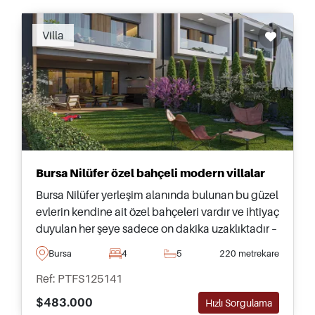
Recommended
Villa
Bursa Nilüfer özel bahçeli modern villalar
Bursa Nilüfer yerleşim alanında bulunan bu güzel
evlerin kendine ait özel bahçeleri vardır ve ihtiyaç
duyulan her şeye sadece on dakika uzaklıktadır –
daha fazla bilgi için bugün bizi arayın veya
Bursa
4
5
220 metrekare
iletişime geçin.
Ref: PTFS125141
$483.000
Hızlı Sorgulama