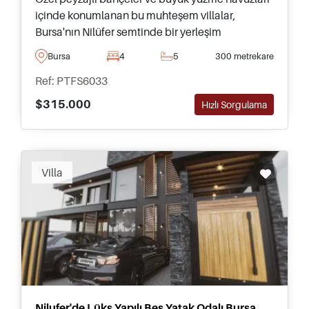
içinde konumlanan bu muhteşem villalar,
Bursa'nın Nilüfer semtinde bir yerleşim
bölgesinde satılıktır ve Türkiye'ye taşınmayı
Bursa
4
5
300 metrekare
düşünenler için önerilmektedir.
Ref: PTFS6033
$315.000
Hızlı Sorgulama
Villa
Nilufer'de Lüks Yapılı Beş Yatak Odalı Bursa