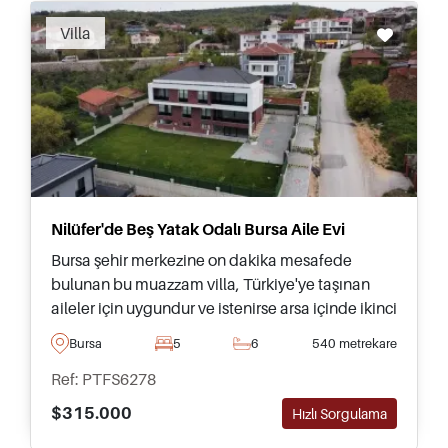
Villa
Nilüfer'de Beş Yatak Odalı Bursa Aile Evi
Bursa şehir merkezine on dakika mesafede
bulunan bu muazzam villa, Türkiye'ye taşınan
aileler için uygundur ve istenirse arsa içinde ikinci
bir ev inşa etmek için yeterli genişlikte araziye
Bursa
5
6
540 metrekare
sahiptir.
Ref: PTFS6278
$315.000
Hızlı Sorgulama