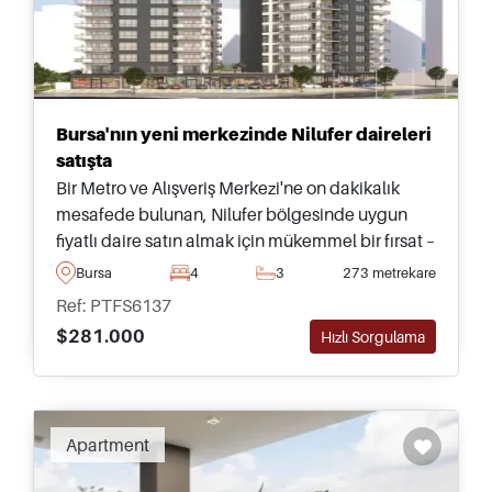
Bursa'nın yeni merkezinde Nilufer daireleri
satışta
Bir Metro ve Alışveriş Merkezi'ne on dakikalık
mesafede bulunan, Nilufer bölgesinde uygun
fiyatlı daire satın almak için mükemmel bir fırsat –
sosyal tesislere sahip kaliteli bir kompleksin
Bursa
4
3
273 metrekare
parçası.
Ref: PTFS6137
$281.000
Hızlı Sorgulama
Recommended
Apartment