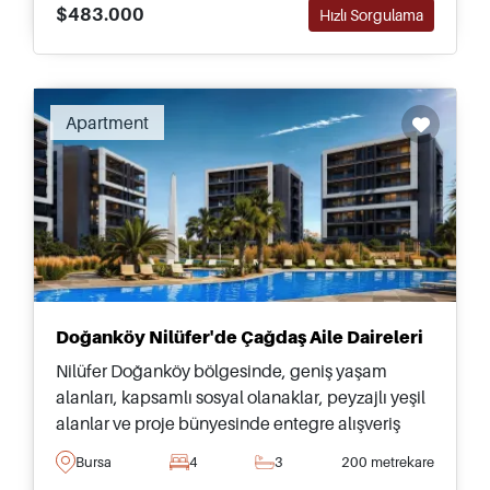
$483.000
Hızlı Sorgulama
Recommended
Apartment
Doğanköy Nilüfer'de Çağdaş Aile Daireleri
Nilüfer Doğanköy bölgesinde, geniş yaşam
alanları, kapsamlı sosyal olanaklar, peyzajlı yeşil
alanlar ve proje bünyesinde entegre alışveriş
alanına erişim sunan modern daireler.
Bursa
4
3
200 metrekare