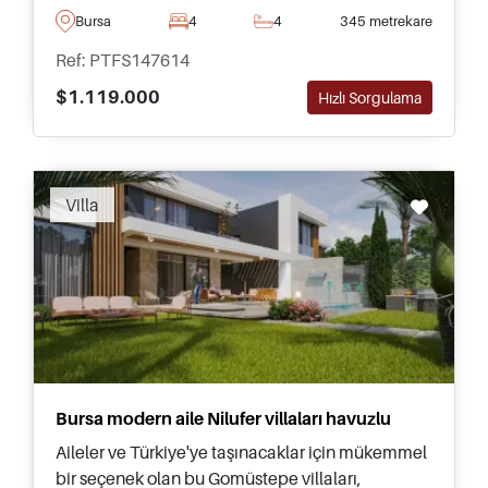
özel Özlüce villaları satışta.
Bursa
4
4
345 metrekare
Ref: PTFS147614
$1.119.000
Hızlı Sorgulama
Recommended
Villa
Bursa modern aile Nilufer villaları havuzlu
Aileler ve Türkiye'ye taşınacaklar için mükemmel
bir seçenek olan bu Gomüstepe villaları,