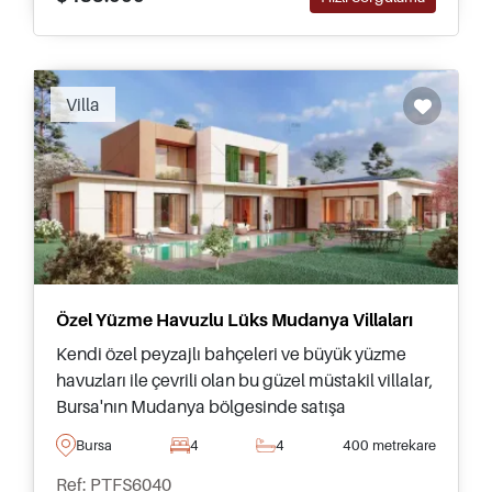
Recommended
Villa
Özel Yüzme Havuzlu Lüks Mudanya Villaları
Kendi özel peyzajlı bahçeleri ve büyük yüzme
havuzları ile çevrili olan bu güzel müstakil villalar,
Bursa'nın Mudanya bölgesinde satışa
sunulmuştur – çocuklarıyla taşınmak isteyenler
Bursa
4
4
400 metrekare
için uygundur.
Ref: PTFS6040