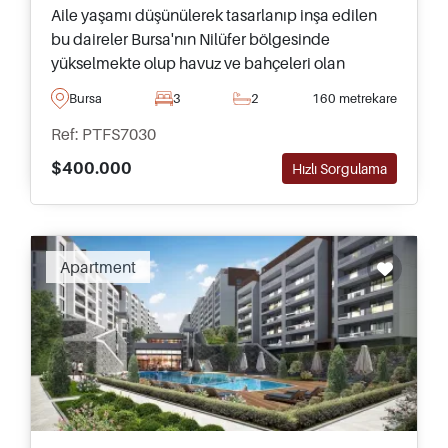
Aile yaşamı düşünülerek tasarlanıp inşa edilen
bu daireler Bursa'nın Nilüfer bölgesinde
yükselmekte olup havuz ve bahçeleri olan
mükemmel bir kompleksin parçasıdır – beş yatak
Bursa
3
2
160 metrekare
odasına kadar değişen büyüklüklerde mevcuttur.
Ref: PTFS7030
$400.000
Hızlı Sorgulama
Recommended
Apartment