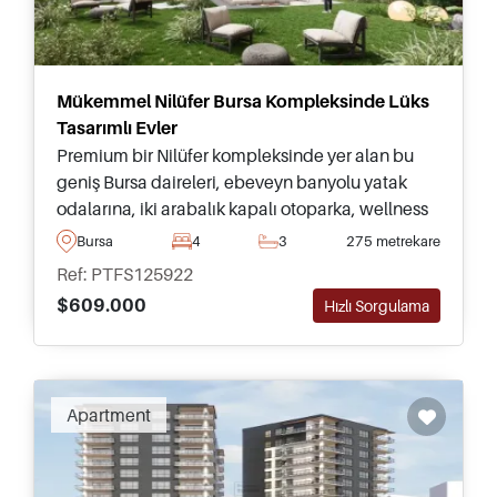
Mükemmel Nilüfer Bursa Kompleksinde Lüks
Tasarımlı Evler
Premium bir Nilüfer kompleksinde yer alan bu
geniş Bursa daireleri, ebeveyn banyolu yatak
odalarına, iki arabalık kapalı otoparka, wellness
tesislerine ve günlük olanaklara mükemmel
Bursa
4
3
275 metrekare
erişime sahiptir.
Ref: PTFS125922
$609.000
Hızlı Sorgulama
Apartment