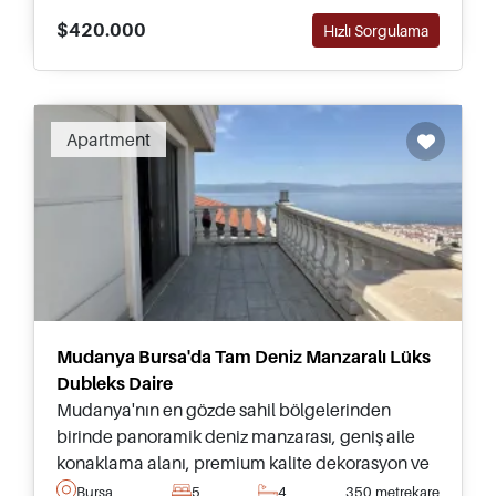
$420.000
Hızlı Sorgulama
Apartment
Mudanya Bursa'da Tam Deniz Manzaralı Lüks
Dubleks Daire
Mudanya'nın en gözde sahil bölgelerinden
birinde panoramik deniz manzarası, geniş aile
konaklama alanı, premium kalite dekorasyon ve
ayrıcalıklı kıyı yaşamı sunan lüks dubleks daire.
Bursa
5
4
350 metrekare