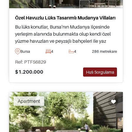
Özel Havuzlu Lüks Tasarımlı Mudanya Villaları
Bu lüks konutlar, Bursa'nın Mudanya ilçesinde
yerleşim alanında bulunmakta olup kendi özel
yüzme havuzları ve peyzajlı bahçeleri ile yaz
boyunca dışarıda dinlenmek ve vakit geçirmek
Bursa
4
4
286 metrekare
için uygundur.
Ref: PTFS6829
$1.200.000
Hızlı Sorgulama
Apartment