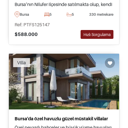
Bursa’nın Nilufer ilçesinde satılmakta olup, kendi
yüzme havuzları ve dışarıda zaman geçirmek için
Bursa
5
5
330 metrekare
bahçeleri bulunmaktadır.
Ref: PTFS125147
$588.000
Hızlı Sorgulama
Recommended
Villa
Bursa'da özel havuzlu güzel müstakil villalar
Özel peyzajlı bahçeler ve büyük yüzme havuzları