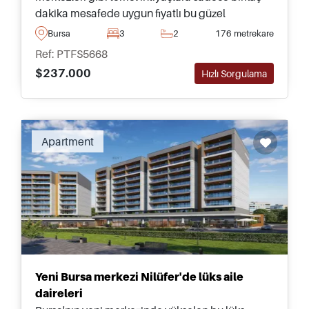
dakika mesafede uygun fiyatlı bu güzel
dairelerden birini satın alarak Bursa'nın huzurlu
Bursa
3
2
176 metrekare
bir bölgesinde yaşayın.
Ref: PTFS5668
$237.000
Hızlı Sorgulama
Apartment
Yeni Bursa merkezi Nilüfer'de lüks aile
daireleri