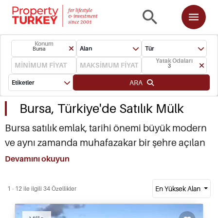
Konum
Alan
Tür
Bursa
Yatak Odaları
3
ARA
Etiketler
Bursa, Türkiye'de Satılık Mülk
Bursa satılık emlak, tarihi önemi büyük modern
ve aynı zamanda muhafazakar bir şehre açılan
kapınızdır. Bursa gayrimenkulleri özellikle ikinci
Devamını okuyun
ev veya tatil evi olarak satın alan Arap
yatırımcılar tarafından hızla satın alınmaktadır.
En Yüksek Alan
1 - 12 ile ilgili 34 Özellikler
Türkiye'nin bu güzel bölgesi, görülecek ve
yapılacak çok sayıda şey sunar ve tarihle