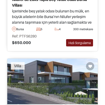
Villası
İçerisinde beş yatak odası bulunan bu mülk, en
büyük ailelerin bile Bursa'nın Nilufer yerleşim
alanına taşınması için yeterli alan sağlamakta ve
büyük yüzme havuzlu özel bir arsada yer
Bursa
5
4
300 metrekare
almaktadır.
Ref: PTFS6280
$650.000
Hızlı Sorgulama
Villa