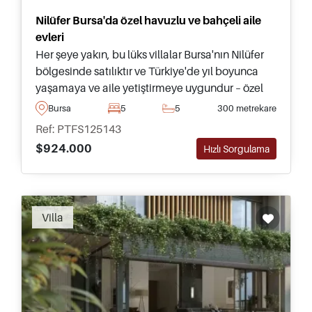
Nilüfer Bursa'da özel havuzlu ve bahçeli aile
evleri
Her şeye yakın, bu lüks villalar Bursa'nın Nilüfer
bölgesinde satılıktır ve Türkiye'de yıl boyunca
yaşamaya ve aile yetiştirmeye uygundur – özel
bahçeler ve büyük yüzme havuzları ile
Bursa
5
5
300 metrekare
tamamlanmıştır.
Ref: PTFS125143
$924.000
Hızlı Sorgulama
Villa