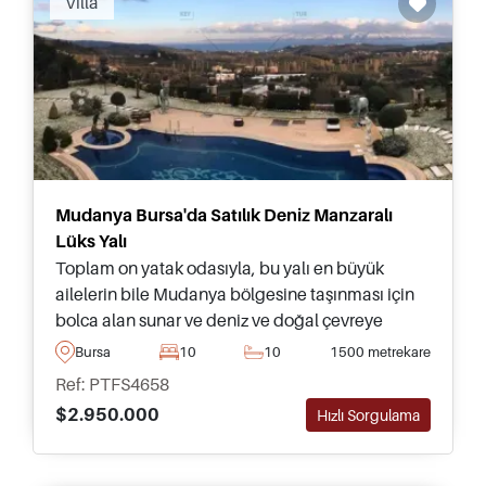
Villa
doludur. İstanbul ve Türkiye'nin güney kıyısına
mükemmel ulaşım bağlantıları vardır ve bu da
Bursa'yı hem taşınmak isteyenler hem de yıl
boyunca yaşayanlar için ideal bir tercih haline
getirir.
Mudanya Bursa'da Satılık Deniz Manzaralı
Lüks Yalı
Toplam on yatak odasıyla, bu yalı en büyük
ailelerin bile Mudanya bölgesine taşınması için
bolca alan sunar ve deniz ve doğal çevreye
doğru harika manzaraların tadını çıkarır.
Bursa
10
10
1500 metrekare
Ref: PTFS4658
$2.950.000
Hızlı Sorgulama