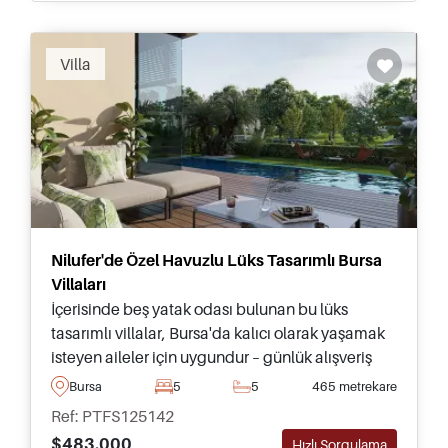
Villa
Nilufer'de Özel Havuzlu Lüks Tasarımlı Bursa
Villaları
İçerisinde beş yatak odası bulunan bu lüks
tasarımlı villalar, Bursa'da kalıcı olarak yaşamak
isteyen aileler için uygundur – günlük alışveriş
yerlerine ve tüm ihtiyaçlara sadece birkaç dakika
Bursa
5
5
465 metrekare
uzaklıktadır.
Ref: PTFS125142
$483.000
Hızlı Sorgulama