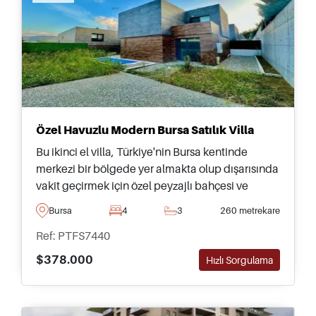
Özel Havuzlu Modern Bursa Satılık Villa
Bu ikinci el villa, Türkiye'nin Bursa kentinde
merkezi bir bölgede yer almakta olup dışarısında
vakit geçirmek için özel peyzajlı bahçesi ve
yüzme havuzu bulunmaktadır – ziyaretinizi
Bursa
4
3
260 metrekare
ayarlamak için bugün iletişime geçin.
Ref: PTFS7440
$378.000
Hızlı Sorgulama
Recommended