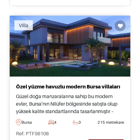
Recommended
Villa
Özel yüzme havuzlu modern Bursa villaları
Güzel doğa manzaralarına sahip bu modern
evler, Bursa'nın Nilüfer bölgesinde satışta olup
yüksek kalite standartlarında tasarlanmıştır –
sürekli yerleşim için taşınmak isteyenler için
Bursa
4
3
215 metrekare
idealdir.
Ref: PTFS6108