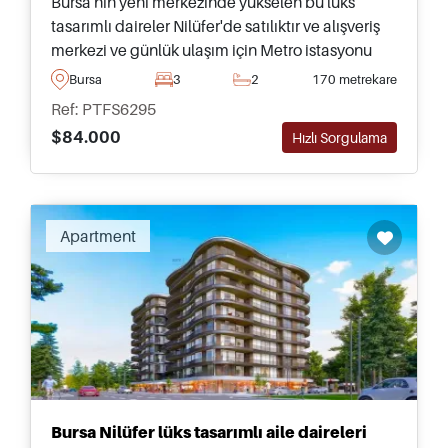
Bursa'nın yeni merkezinde yükselen bu lüks
tasarımlı daireler Nilüfer'de satılıktır ve alışveriş
merkezi ve günlük ulaşım için Metro istasyonu
gibi olanaklara birkaç dakika uzaklıktadır.
Bursa
3
2
170 metrekare
Ref: PTFS6295
$84.000
Hızlı Sorgulama
Apartment
Bursa Nilüfer lüks tasarımlı aile daireleri