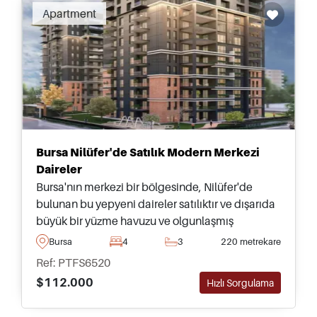
Apartment
Bursa Nilüfer'de Satılık Modern Merkezi
Daireler
Bursa'nın merkezi bir bölgesinde, Nilüfer'de
bulunan bu yepyeni daireler satılıktır ve dışarıda
büyük bir yüzme havuzu ve olgunlaşmış
bahçelere erişim imkanı sunmaktadır – en kısa
Bursa
4
3
220 metrekare
zamanda ziyaretinizi ayarlamak için bugün
Ref: PTFS6520
başvurun.
$112.000
Hızlı Sorgulama